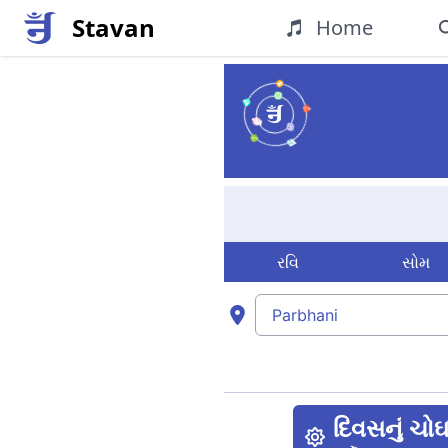
Stavan
Home
Parbhani માટે આજનું જૈન ચોઘડ
રવિ
સોમ
દિવસનું ચો