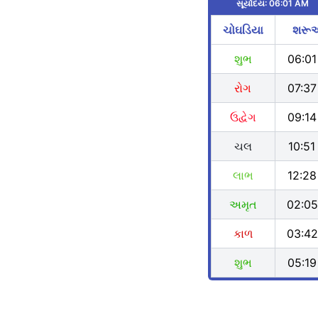
સૂર્યોદય:
06:01 AM
ચોઘડિયા
શરૂ
શુભ
06:0
રોગ
07:3
ઉદ્વેગ
09:1
ચલ
10:5
લાભ
12:2
અમૃત
02:0
કાળ
03:4
શુભ
05:1