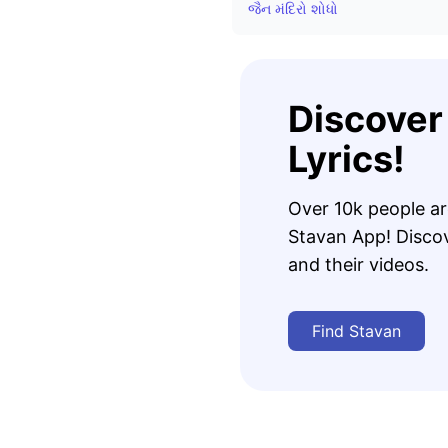
જૈન મંદિરો શોધો
Discover
Lyrics!
Over 10k people a
Stavan App! Discove
and their videos.
Find Stavan