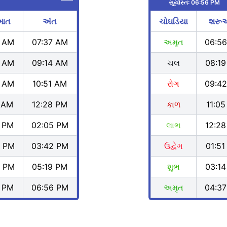
સૂર્યાસ્ત:
06:56 PM
આત
અંત
ચોઘડિયા
શરૂ
1 AM
07:37 AM
અમૃત
06:5
7 AM
09:14 AM
ચલ
08:1
4 AM
10:51 AM
રોગ
09:4
1 AM
12:28 PM
કાળ
11:0
8 PM
02:05 PM
લાભ
12:2
5 PM
03:42 PM
ઉદ્વેગ
01:5
2 PM
05:19 PM
શુભ
03:1
9 PM
06:56 PM
અમૃત
04:3