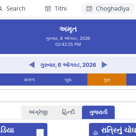
Search
Tithi
Choghadiya
િયા
અમૃત
ગુરુવાર, 6 ઑગસ્ટ, 2026
02:42:25 PM
◀
▶
ગુરુવાર, 6 ઑગસ્ટ, 2026
મંગળ
બુધ
ગુરુ
અંગ્રેજી
હિન્દી
ગુજરાતી
ઘડિયા
રાત્રિનું ચો