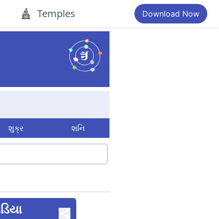
Temples
Download Now
શુક્ર
શનિ
ઘડિયા