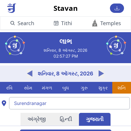
Stavan
Search
Tithi
Temples
Surendranagar માટે આજનું જૈન ચોઘડિયા
લાભ
શનિવાર, 8 ઑગસ્ટ, 2026
02:57:28 PM
◀
▶
શનિવાર, 8 ઑગસ્ટ, 2026
રવિ
સોમ
મંગળ
બુધ
ગુરુ
શુક્ર
શનિ
અંગ્રેજી
હિન્દી
ગુજરાતી