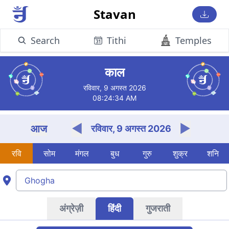
Stavan
Search
Tithi
Temples
Ghogha के लिए आज का जैन चोघड़िया
काल
रविवार, 9 अगस्त 2026
08:24:35 AM
◀
▶
आज
रविवार, 9 अगस्त 2026
रवि
सोम
मंगल
बुध
गुरु
शुक्र
शनि
अंग्रेज़ी
हिंदी
गुजराती