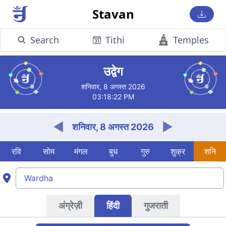
Stavan
Search
Tithi
Temples
Wardha के लिए आज का जैन चोघड़िया
उद्वेग
शनिवार, 8 अगस्त 2026
03:18:23 PM
◀
▶
शनिवार, 8 अगस्त 2026
रवि
सोम
मंगल
बुध
गुरु
शुक्र
शनि
अंग्रेज़ी
हिंदी
गुजराती