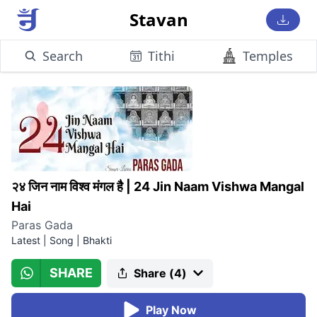
Stavan
Search
Tithi
Temples
२४ जिन नाम विश्व मंगल है
|
24 Jin Naam Vishwa Mangal
Hai
Paras Gada
Latest
|
Song | Bhakti
SHARE
Share (
4
)
Play Now