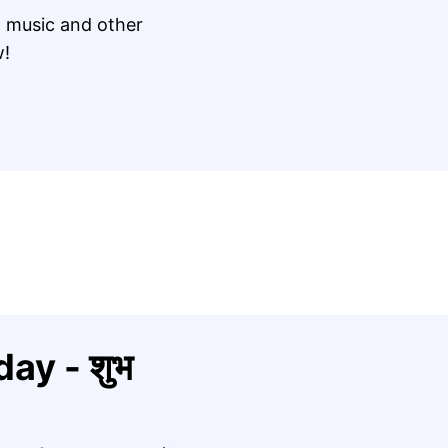
 music and other
w!
ay - शुभ