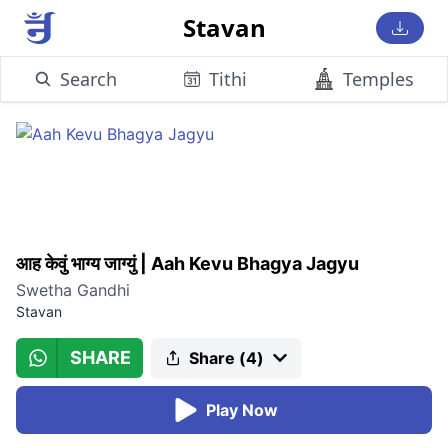
Stavan
Search
Tithi
Temples
आह केवुं भाग्य जाग्युं
|
Aah Kevu Bhagya Jagyu
Swetha Gandhi
Stavan
SHARE
Share (
4
)
Play Now