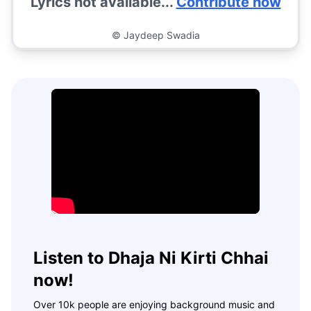
Lyrics not available...
Contribute now
©
Jaydeep Swadia
Listen to Dhaja Ni Kirti Chhai
now!
Over 10k people are enjoying background music and