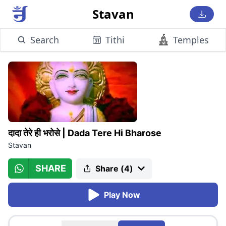
Stavan
Search
Tithi
Temples
दादा तेरे ही भरोसे
|
Dada Tere Hi Bharose
Stavan
SHARE
Share (
4
)
Play Now