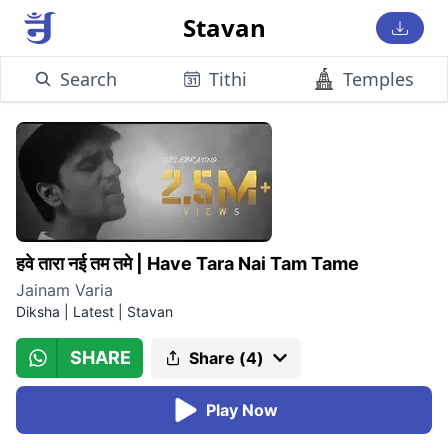
Stavan
Search
Tithi
Temples
हवे तारा नई तम तमे
|
Have Tara Nai Tam Tame
Jainam Varia
Diksha | Latest
|
Stavan
SHARE
Share (
4
)
Play Now