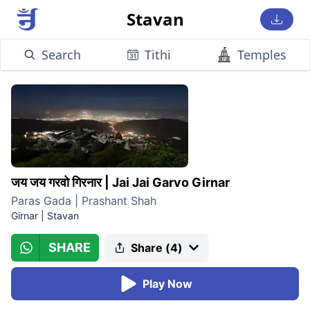
Stavan
Search
Tithi
Temples
जय जय गरवो गिरनार
|
Jai Jai Garvo Girnar
Paras Gada | Prashant Shah
Girnar
|
Stavan
SHARE
Share (
4
)
Play Now