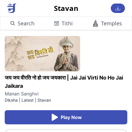
Stavan
Search
Tithi
Temples
जय जय वीरति नो हो जय जयकारा
|
Jai Jai Virti No Ho Jai
Jaikara
Manan Sanghvi
Diksha | Latest
|
Stavan
Play Now