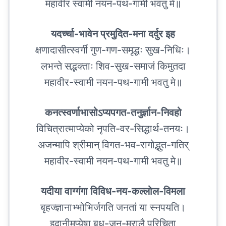
महावीर स्वामी नयन-पथ-गामी भवतु मे॥
यदर्च्चा-भावेन प्रमुदित-मना दर्दुर इह
क्षणादासीत्स्वर्गी गुण-गण-समृद्धः सुख-निधिः।
लभन्ते सद्भक्ताः शिव-सुख-समाजं किमुतदा
महावीर-स्वामी नयन-पथ-गामी भवतु मे॥
कनत्स्वर्णाभासोऽप्यपगत-तनुर्ज्ञान-निवहो
विचित्रात्माप्येको नृपति-वर-सिद्धार्थ-तनयः।
अजन्मापि श्रीमान् विगत-भव-रागोद्भुत-गतिर्
महावीर-स्वामी नयन-पथ-गामी भवतु मे॥
यदीया वाग्गंगा विविध-नय-कल्लोल-विमला
बृहज्ज्ञानाभ्भोभिर्जगति जनतां या स्नपयति।
इदानीमप्येषा बुध-जन-मरालै परिचिता