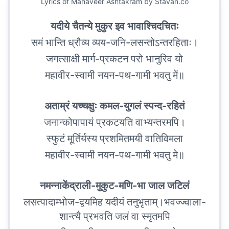
Lyrics of
Mahaveer Ashtakram
by Stavan.co
यदीये चैतन्ये मुकुर इव भावाश्चिदचितः
समं भान्ति ध्रौव्य व्यय-जनि-लसन्तोऽन्तरहिताः।
जगत्साक्षी मार्ग-प्रकटन परो भानुरिव यो
महावीर-स्वामी नयन-पथ-गामी भवतु में॥
अताम्रं यच्चक्षुः कमल-युगलं स्पन्द-रहितं
जनान्कोपापायं प्रकटयति वाभ्यन्तरमपि।
स्फुटं मूर्तिर्यस्य प्रशमितमयी वातिविमला
महावीर-स्वामी नयन-पथ-गामी भवतु मे॥
नमन्नाकेंद्राली-मुकुट-मणि-भा जाल जटिलं
लसत्पादाम्भोज-द्वयमिह यदीयं तनुभृताम्।भवज्ज्वाला-
शान्त्यै प्रभवति जलं वा स्मृतमपि