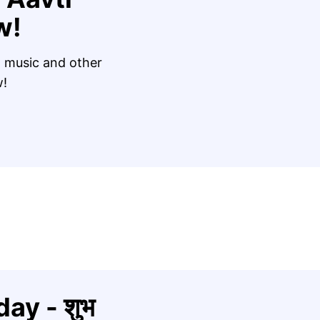
w!
 music and other
w!
ay - शुभ