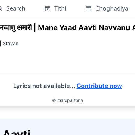
Search
Tithi
Choghadiya
व्वाणु अमारी
|
Mane Yaad Aavti Navvanu 
|
Stavan
Lyrics not available...
Contribute now
©
marupalitana
 Aavti