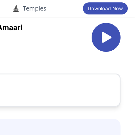
Temples
Download Now
Amaari