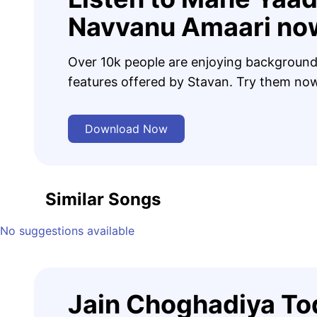
Navvanu Amaari no
Over 10k people are enjoying background
features offered by Stavan. Try them no
Download Now
Similar Songs
No suggestions available
Jain Choghadiya Tod