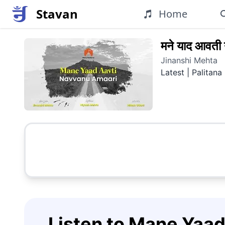
Stavan
Home
मने याद आवती न
Jinanshi Mehta
Latest | Palitana
Listen to Mane Yaad