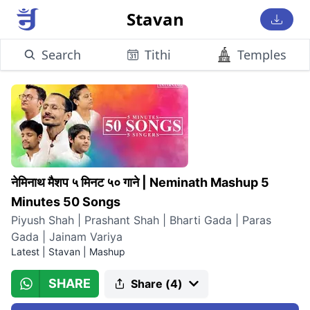
Stavan
Search
Tithi
Temples
नेमिनाथ मैशप ५ मिनट ५० गाने
|
Neminath Mashup 5
Minutes 50 Songs
Piyush Shah | Prashant Shah | Bharti Gada | Paras
Gada | Jainam Variya
Latest
|
Stavan | Mashup
SHARE
Share (
4
)