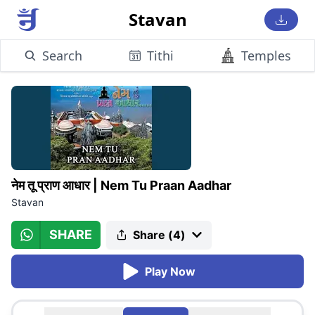
Stavan
Search
Tithi
Temples
नेम तू प्राण आधार
|
Nem Tu Praan Aadhar
Stavan
SHARE
Share (
4
)
Play Now