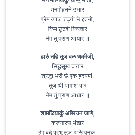
मन माणिककुं सोंप्युं में तो,
मनमोहनने उधार
प्रेम व्याज चढ्यो छे इतनो,
किम छूटशे किरतार
नेम तुं प्राण आधार ॥
हारुं नहि तुज बळ थकीजी,
सिद्धसुख दातार
श्रद्धा भरी छे एक हृदयमां,
तुज थी पामीश पार
नेम तुं प्राण आधार ॥
शामळियाकुं अखियन जाणे,
करुणारस भंडार
हेम वदे प्रभु तुज अखियनकुं,