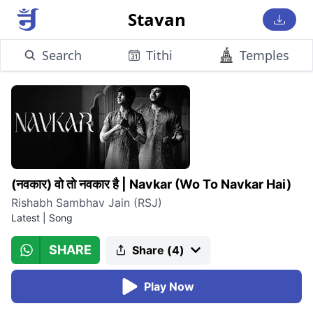
Stavan
Search
Tithi
Temples
(नवकार) वो तो नवकार है
|
Navkar (Wo To Navkar Hai)
Rishabh Sambhav Jain (RSJ)
Latest
|
Song
SHARE
Share (
4
)
Play Now