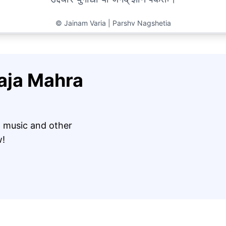
©
Jainam Varia | Parshv Nagshetia
aja Mahra
 music and other
w!