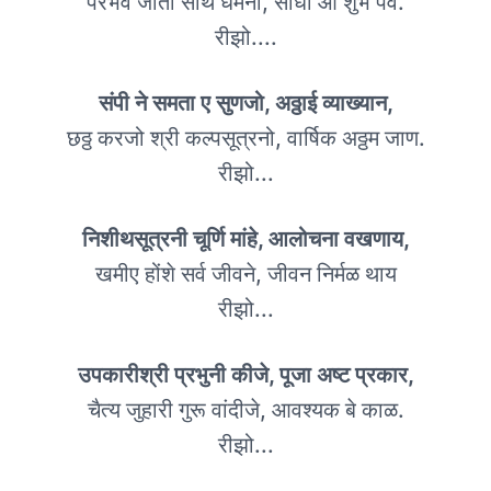
परभव जाता साथ धर्मनो, साधो आ शुभ पर्व.
रीझो....
संपी ने समता ए सुणजो, अठ्ठाई व्याख्यान,
छठ्ठ करजो श्री कल्पसूत्रनो, वार्षिक अठ्ठम जाण.
रीझो...
निशीथसूत्रनी चूर्णि मांहे, आलोचना वखणाय,
खमीए होंशे सर्व जीवने, जीवन निर्मळ थाय
रीझो...
उपकारीश्री प्रभुनी कीजे, पूजा अष्ट प्रकार,
चैत्य जुहारी गुरू वांदीजे, आवश्यक बे काळ.
रीझो...