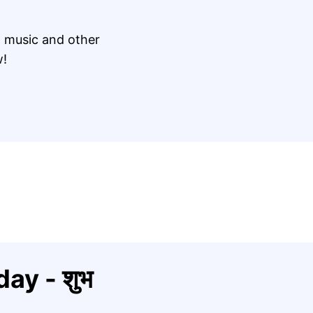
 music and other
w!
ay - शुभ