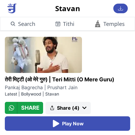
Stavan
Search
Tithi
Temples
तेरी मिट्टी (ओ मेरे गुरु)
|
Teri Mitti (O Mere Guru)
Pankaj Bagrecha | Prushart Jain
Latest | Bollywood
|
Stavan
SHARE
Share (
4
)
Play Now