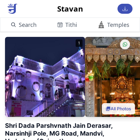
Stavan
Search
Tithi
Temples
1
All Photos
Shri Dada Parshvnath Jain Derasar,
Narsinhji Pole, MG Road, Mandvi,