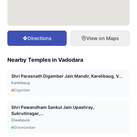
Directions
View on Maps
Nearby Temples in
Vadodara
Shri Parasnath Digamber Jain Mandir, Karelibaug, V...
Karelibaug
Digamber
Shri Pawandham Sankul Jain Upashray,
Sukrutinagar,...
Diwalipura
Shwetamber