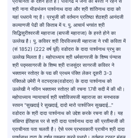
प्राचीनता के दर्शन होते है। पावागढ में जैनो की बस्ती न रहने से
श्री नाना भीडभंजन पार्श्वनाथ दादा और श्री शांतिनाथ दादा को
यहां पधराये गए है। प्रभुजी की वर्तमान प्रतिष्ठा शेठश्री आनंदजी
कल्याणजी पेढी की किताब में प. पु. आचार्य भगवंत श्री
सिद्धिसुरीश्वरजी महाराजा (बापजी महाराजा) के हस्ते होने का
उल्लेख है। पु. कविवर श्री दिपविजयजी महाराजा ने रची कविता में
(सं 1852) (222 वर्ष पूर्वे) वडोदरा के दादा पार्श्वनाथ प्रभु का
उल्लेख मिलता है। महोपाध्याय श्री धर्मसागरजी के शिष्य पंन्यास
श्री पद्मसागरजी के शिष्य श्री राजसुंदर सागरजी कविवर ने
भक्तामर स्तोत्र के पद्य की प्रथम पंक्ति लेकर दूसरी 3-3
पंक्तिओ उमेरी ने वटपद्रक(वडोदरा) के दादा पार्श्वनाथ को
उल्लेखी ने नविन भक्तामर स्तोत्र की रचना 17वी सदी में की थी।
महोपाध्याय न्यायाचार्य श्री यशोविजयजी महाराजा का मनभावक
स्तवन "सुखदाई रे सुखदाई, दादो मारो पार्श्वजिन सुखदाई..."
वडोदरा के श्री दादा पार्श्वनाथ को उद्देश करके रचना की है। यह
संक्षिप्त ईतिहास पर से श्री दादा पार्श्वनाथ दादा की प्रतीमाजी की
प्राचीनता पता चलती है। ऐसे परम प्रभावकारी प्राचीन श्री दादा
पार्श्वनाथ दादा के दर्शन एकबार करने पधारो। वर्तमान ट्रस्ट मंडल