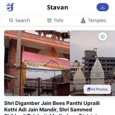
Stavan
Search
Tithi
Temples
1
All Photos
Shri Digamber Jain Bees Panthi Upraili
Kothi Adi Jain Mandir, Shri Sammed