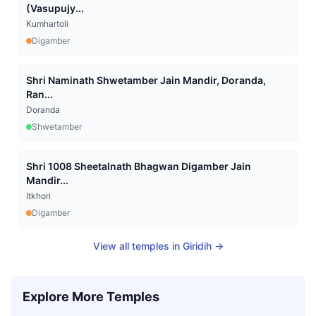
(Vasupujy...
Kumhartoli
Digamber
Shri Naminath Shwetamber Jain Mandir, Doranda,
Ran...
Doranda
Shwetamber
Shri 1008 Sheetalnath Bhagwan Digamber Jain
Mandir...
Itkhori
Digamber
View all temples in
Giridih
→
Explore More Temples