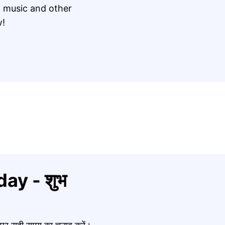
 music and other
w!
ay - शुभ