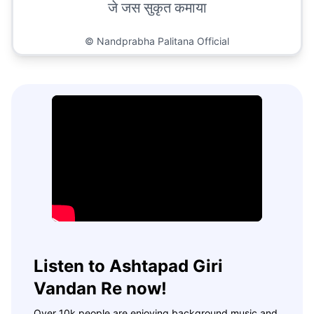
जे जस सुकृत कमाया
©
Nandprabha Palitana Official
Listen to Ashtapad Giri
Vandan Re now!
Over 10k people are enjoying background music and