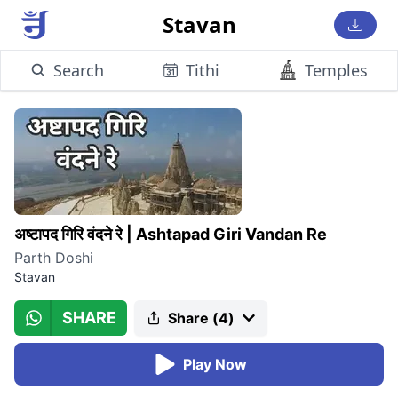
Stavan
Search
Tithi
Temples
अष्टापद गिरि वंदने रे
|
Ashtapad Giri Vandan Re
Parth Doshi
Stavan
SHARE
Share (
4
)
Play Now